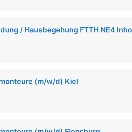
undung / Hausbegehung FTTH NE4 Inh
monteure (m/w/d) Kiel
lmonteure (m/w/d) Flensburg